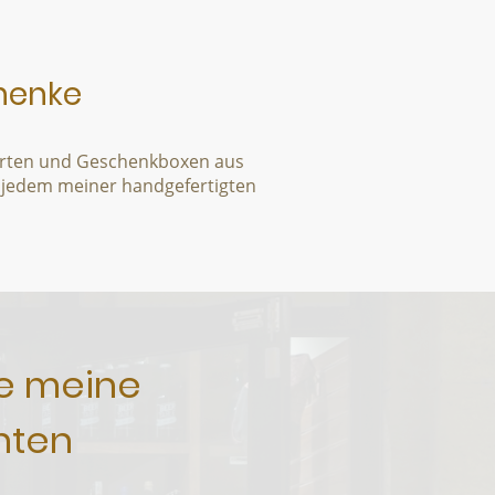
henke
skarten und Geschenkboxen aus
in jedem meiner handgefertigten
ie meine
hten